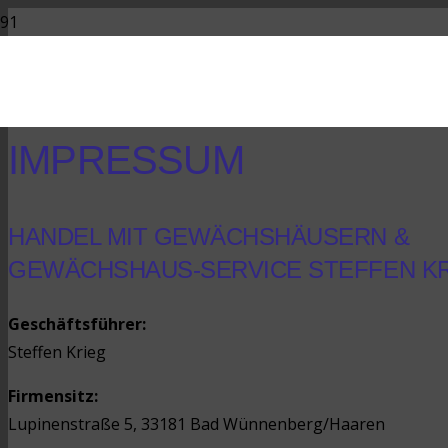
IMPRESSUM
HANDEL MIT GEWÄCHSHÄUSERN &
GEWÄCHSHAUS-SERVICE STEFFEN K
Geschäftsführer:
Steffen Krieg
Firmensitz:
Lupinenstraße 5, 33181 Bad Wünnenberg/Haaren